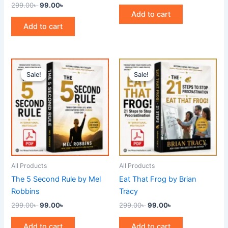
299.00
৳
99.00
৳
Add to cart
Add to cart
Original
Current
Original
Current
price
price
price
price
Sale!
Sale!
Sale!
Sale!
was:
is:
was:
is:
299.00৳ .
99.00৳ .
299.00৳ .
99.00৳ .
All Products
All Products
The 5 Second Rule by Mel
Eat That Frog by Brian
Robbins
Tracy
299.00
৳
99.00
৳
299.00
৳
99.00
৳
Add to cart
Add to cart