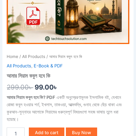
Home
/
All Products
/ আমার সিয়াম কবুল হবে কি
All Products
,
E-Book & PDF
আমার সিয়াম কবুল হবে কি
299.00
৳
99.00
৳
আমার সিয়াম কবুল হবে কি? PDF
একটি অনুপ্রেরণামূলক ইসলামিক বই, যেখানে
রোজা কবুল হওয়ার শর্ত, ইখলাস, তাকওয়া, আত্মশুদ্ধি, গুনাহ থেকে বেঁচে থাকা এবং
কুরআন-সুন্নাহর আলোকে সিয়ামের গুরুত্বপূর্ণ বিষয়গুলো সহজ ভাষায় তুলে ধরা
হয়েছে।
Add to cart
Buy Now