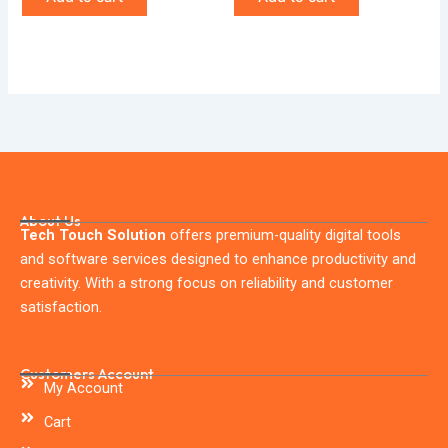
About Us
Tech Touch Solution
offers premium-quality digital tools
and software services designed to enhance productivity and
creativity. With a strong focus on reliability and customer
satisfaction.
Customers Account
My Account
Cart