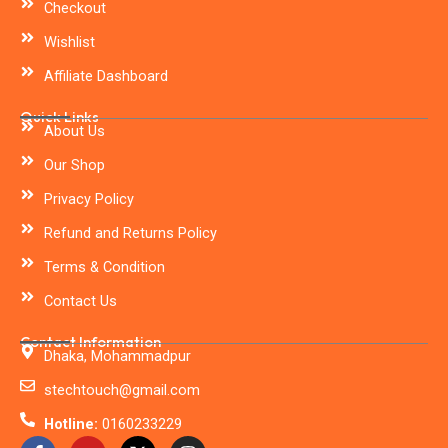
Checkout
Wishlist
Affiliate Dashboard
Quick Links
About Us
Our Shop
Privacy Policy
Refund and Returns Policy
Terms & Condition
Contact Us
Contact Information
Dhaka, Mohammadpur
stechtouch@gmail.com
Hotline:
0160233229
F
Y
X
I