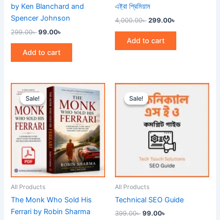
by Ken Blanchard and
এষ্ট্রা প্রিমিয়াম
Spencer Johnson
4,000.00
৳
299.00
৳
299.00
৳
99.00
৳
Add to cart
Add to cart
Original
Current
Original
Current
price
price
price
price
Sale!
Sale!
Sale!
Sale!
was:
is:
was:
is:
299.00৳ .
99.00৳ .
399.00৳ .
99.00৳ .
All Products
All Products
The Monk Who Sold His
Technical SEO Guide
Ferrari by Robin Sharma
399.00
৳
99.00
৳