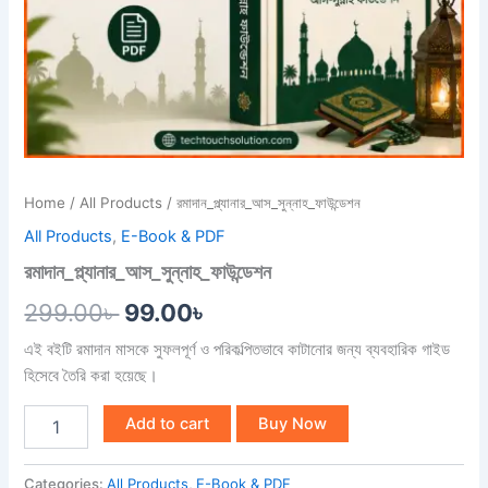
Home
/
All Products
/ রমাদান_প্ল্যানার_আস_সুন্নাহ_ফাউন্ডেশন
All Products
,
E-Book & PDF
রমাদান_প্ল্যানার_আস_সুন্নাহ_ফাউন্ডেশন
299.00
৳
99.00
৳
এই বইটি রমাদান মাসকে সুফলপূর্ণ ও পরিকল্পিতভাবে কাটানোর জন্য ব্যবহারিক গাইড
হিসেবে তৈরি করা হয়েছে।
Add to cart
Buy Now
Categories:
All Products
,
E-Book & PDF