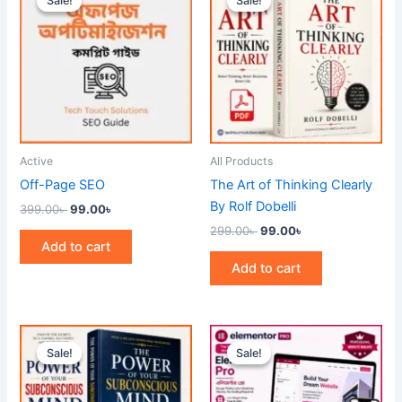
Sale!
Sale!
Sale!
Sale!
was:
is:
was:
is:
399.00৳ .
99.00৳ .
299.00৳ .
99.00৳ .
Active
All Products
Off-Page SEO
The Art of Thinking Clearly
By Rolf Dobelli
399.00
৳
99.00
৳
299.00
৳
99.00
৳
Add to cart
Add to cart
Original
Current
Original
Current
price
price
price
price
Sale!
Sale!
Sale!
Sale!
was:
is:
was:
is:
299.00৳ .
99.00৳ .
499.00৳ .
299.00৳ .