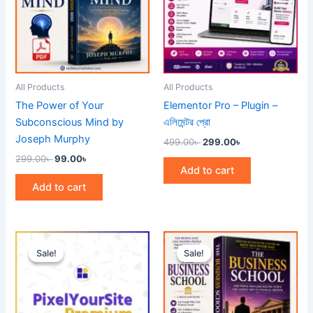
All Products
All Products
The Power of Your
Elementor Pro – Plugin –
Subconscious Mind by
এলিমেন্টর প্রো
Joseph Murphy
499.00
৳
299.00
৳
299.00
৳
99.00
৳
Add to cart
Add to cart
Price
Original
Current
This
range:
price
price
Sale!
Sale!
Sale!
Sale!
product
299.00৳
was:
is:
through
has
299.00৳ .
99.00৳ .
1,999.00৳
multiple
variants.