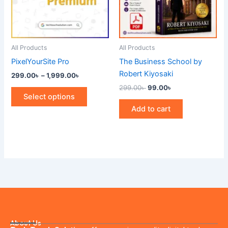
The
options
may
be
All Products
All Products
chosen
PixelYourSite Pro
The Business School by
on
Robert Kiyosaki
299.00
৳
–
1,999.00
৳
the
299.00
৳
99.00
৳
product
Select options
page
Add to cart
About Us