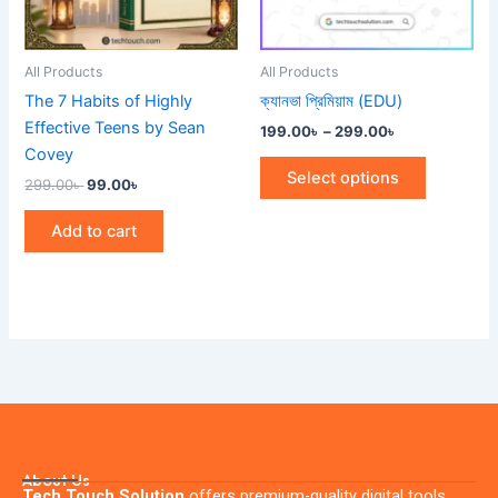
options
may
be
All Products
All Products
chosen
The 7 Habits of Highly
ক্যানভা প্রিমিয়াম (EDU)
on
Effective Teens by Sean
199.00
৳
–
299.00
৳
the
Covey
product
Select options
299.00
৳
99.00
৳
page
Add to cart
About Us
Tech Touch Solution
offers premium-quality digital tools