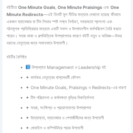
বইটিতে
One Minute Goals
,
One Minute Praisings
এবং
One
Minute Redirects
—এই তিনটি মূল নীতির মাধ্যমে দেখানো হয়েছে কীভাবে
একজন ম্যানেজার বা টিম লিডার স্পষ্ট লক্ষ্য নির্ধারণ, সময়মতো প্রশংসা এবং
গঠনমূলক প্রতিক্রিয়ার মাধ্যমে একটি সফল ও উৎপাদনশীল কর্মপরিবেশ তৈরি করতে
পারেন। সহজ ভাষা ও গল্পভিত্তিক উপস্থাপনার কারণে বইটি নতুন ও অভিজ্ঞ—উভয়
ধরনের নেতৃত্বের জন্য সমানভাবে উপযোগী।
বইটির বৈশিষ্ট্য
বিশ্বখ্যাত Management ও Leadership বই
✦ কার্যকর নেতৃত্বের বাস্তবধর্মী কৌশল
✦ One Minute Goals, Praisings ও Redirects-এর ধারণা
✦ টিম পরিচালনা ও কর্মদক্ষতা বৃদ্ধির দিকনির্দেশনা
✦ সহজ, সংক্ষিপ্ত ও প্রয়োগযোগ্য উপস্থাপনা
✦ উদ্যোক্তা, ম্যানেজার ও পেশাজীবীদের জন্য উপযোগী
✦ মোবাইল ও কম্পিউটারে পড়ার উপযোগী