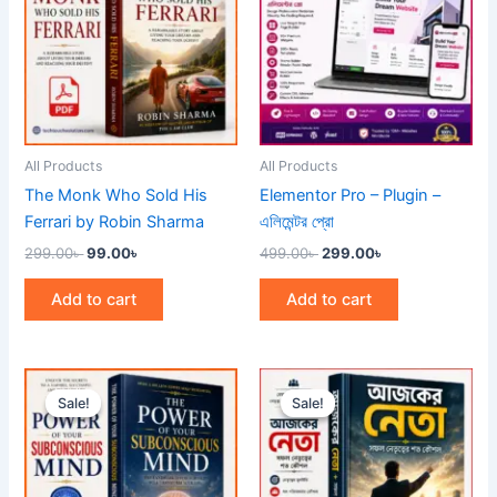
All Products
All Products
The Monk Who Sold His
Elementor Pro – Plugin –
Ferrari by Robin Sharma
এলিমেন্টর প্রো
299.00
৳
99.00
৳
499.00
৳
299.00
৳
Add to cart
Add to cart
Original
Current
Original
Current
price
price
price
price
Sale!
Sale!
Sale!
Sale!
was:
is:
was:
is:
299.00৳ .
99.00৳ .
299.00৳ .
99.00৳ .