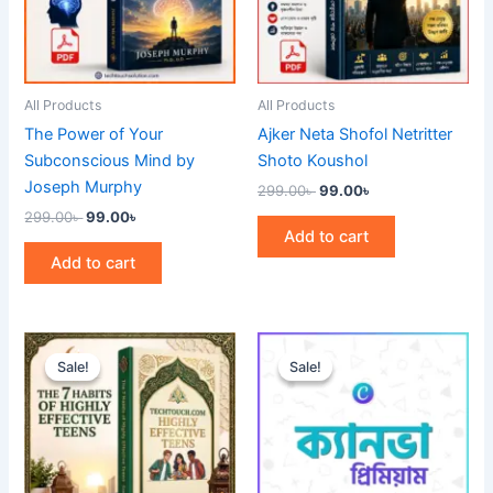
All Products
All Products
The Power of Your
Ajker Neta Shofol Netritter
Subconscious Mind by
Shoto Koushol
Joseph Murphy
299.00
৳
99.00
৳
299.00
৳
99.00
৳
Add to cart
Add to cart
Original
Current
Price
This
price
price
range:
Sale!
Sale!
Sale!
Sale!
product
was:
is:
199.00৳
299.00৳ .
99.00৳ .
through
has
299.00৳
multiple
variants.
The