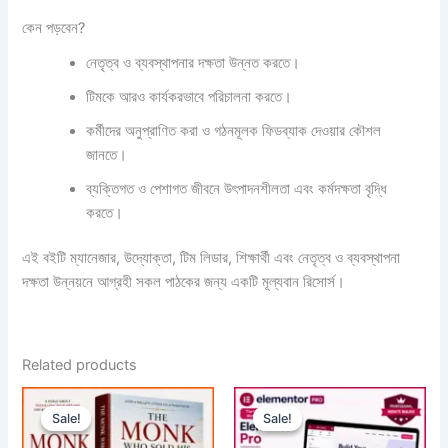
কেন পড়বেন?
নেতৃত্ব ও ব্যবস্থাপনার দক্ষতা উন্নত করতে।
টিমকে আরও কার্যকরভাবে পরিচালনা করতে।
কর্মীদের অনুপ্রাণিত করা ও গঠনমূলক ফিডব্যাক দেওয়ার কৌশল
জানতে।
ব্যক্তিগত ও পেশাগত জীবনে উৎপাদনশীলতা এবং কর্মদক্ষতা বৃদ্ধি
করতে।
এই বইটি ম্যানেজার, উদ্যোক্তা, টিম লিডার, শিক্ষার্থী এবং নেতৃত্ব ও ব্যবস্থাপনা
দক্ষতা উন্নয়নে আগ্রহী সকল পাঠকের জন্য একটি মূল্যবান রিসোর্স।
Related products
Original
Current
Original
Current
price
price
price
price
Sale!
Sale!
Sale!
Sale!
was:
is:
was:
is:
299.00৳ .
99.00৳ .
499.00৳ .
299.00৳ .