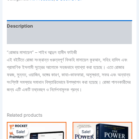
Description
Reviews (0)
“রোজার মাসায়েল” – শাইখ আব্দুল হামীদ ফাইজী
এই বইটিতে রোজা সংক্রান্ত গুরুত্বপূর্ণ ফিকহি মাসায়েল কুরআন, সহিহ হাদিস এবং
প্রামাণিক ইসলামী সূত্রের আলোকে সহজভাবে ব্যাখ্যা করা হয়েছে। এতে রোজার
ফরজ, সুন্নত, ওয়াজিব, ভঙ্গের কারণ, কাযা–কাফফারা, অসুস্থতা, সফর এবং অন্যান্য
সংশ্লিষ্ট সমস্যার সমাধান বিস্তারিতভাবে উপস্থাপন করা হয়েছে। রোজা পালনকারীদের
জন্য এটি একটি তথ্যবহুল ও নির্দেশনামূলক গ্রন্থ।
Related products
Original
Current
Original
Current
price
price
price
price
Sale!
Sale!
Sale!
Sale!
was:
is:
was:
is: