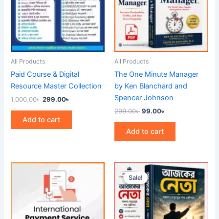
All Products
All Products
Paid Course & Digital
The One Minute Manager
Resource Master Collection
by Ken Blanchard and
Spencer Johnson
1,000.00
৳
299.00
৳
299.00
৳
99.00
৳
Add to cart
Add to cart
Original
Current
price
price
Sale!
Sale!
was:
is:
299.00৳ .
99.00৳ .