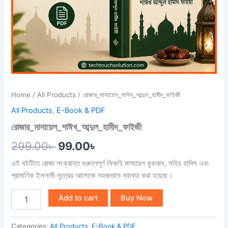
Home
/
All Products
/ রোজার_মাসায়েল_শাঈখ_আব্দুল_হামীদ_ফাইজী
All Products
,
E-Book & PDF
রোজার_মাসায়েল_শাঈখ_আব্দুল_হামীদ_ফাইজী
299.00
৳
99.00
৳
এই বইটিতে রোজা সংক্রান্ত গুরুত্বপূর্ণ ফিকহি মাসায়েল কুরআন, সহিহ হাদিস এবং
প্রামাণিক ইসলামী সূত্রের আলোকে সহজভাবে ব্যাখ্যা করা হয়েছে।
Add to cart
Buy Now
Categories:
All Products
,
E-Book & PDF